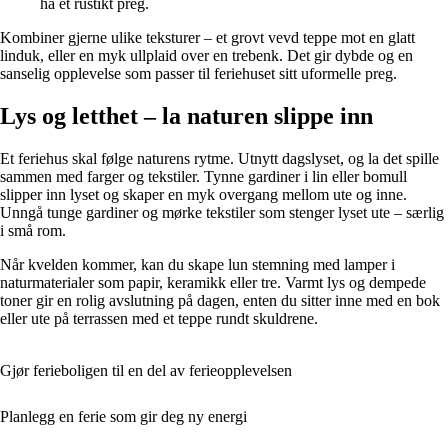
ha et rustikt preg.
Kombiner gjerne ulike teksturer – et grovt vevd teppe mot en glatt
linduk, eller en myk ullplaid over en trebenk. Det gir dybde og en
sanselig opplevelse som passer til feriehuset sitt uformelle preg.
Lys og letthet – la naturen slippe inn
Et feriehus skal følge naturens rytme. Utnytt dagslyset, og la det spille
sammen med farger og tekstiler. Tynne gardiner i lin eller bomull
slipper inn lyset og skaper en myk overgang mellom ute og inne.
Unngå tunge gardiner og mørke tekstiler som stenger lyset ute – særlig
i små rom.
Når kvelden kommer, kan du skape lun stemning med lamper i
naturmaterialer som papir, keramikk eller tre. Varmt lys og dempede
toner gir en rolig avslutning på dagen, enten du sitter inne med en bok
eller ute på terrassen med et teppe rundt skuldrene.
Gjør ferieboligen til en del av ferieopplevelsen
Planlegg en ferie som gir deg ny energi