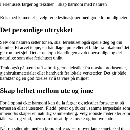
Feriehusets farger og tekstiler – skap harmoni med naturen
Reis med kameraet – velg feriedestinasjoner med gode fotomuligheter
Det personlige uttrykket
Selv om naturen setter tonen, skal feriehuset også speile deg og din
familie. Et arvet teppe, en håndlaget pute eller et bilde fra lokalområdet
gir rommet sjel. Det er nettopp blandingen av det personlige og det
naturlige som gjør feriehuset unikt.
Tenk også på bærekraft – bruk gjerne tekstiler fra norske produsenter,
gjenbruksmaterialer eller håndverk fra lokale verksteder. Det gir både
karakter og en god følelse av å ta vare på miljøet.
Skap helhet mellom ute og inne
For å oppnå ekte harmoni kan du la farger og tekstiler fortsette ut på
terrassen eller i utestuen. Pledd, puter og duker i samme fargeskala som
innendørs skaper en naturlig sammenheng. Velg robuste materialer som
tåler vær og vind, men som fortsatt føles myke og innbydende.
Når du sitter ute med en kopp kaffe og ser utover landskapet, skal du