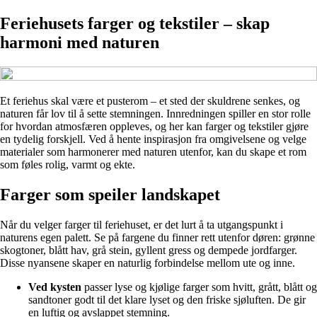
Feriehusets farger og tekstiler – skap
harmoni med naturen
Et feriehus skal være et pusterom – et sted der skuldrene senkes, og
naturen får lov til å sette stemningen. Innredningen spiller en stor rolle
for hvordan atmosfæren oppleves, og her kan farger og tekstiler gjøre
en tydelig forskjell. Ved å hente inspirasjon fra omgivelsene og velge
materialer som harmonerer med naturen utenfor, kan du skape et rom
som føles rolig, varmt og ekte.
Farger som speiler landskapet
Når du velger farger til feriehuset, er det lurt å ta utgangspunkt i
naturens egen palett. Se på fargene du finner rett utenfor døren: grønne
skogtoner, blått hav, grå stein, gyllent gress og dempede jordfarger.
Disse nyansene skaper en naturlig forbindelse mellom ute og inne.
Ved kysten
passer lyse og kjølige farger som hvitt, grått, blått og
sandtoner godt til det klare lyset og den friske sjøluften. De gir
en luftig og avslappet stemning.