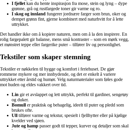
I fjellet
kan du hente inspirasjon fra mose, stein og lyng – dype
grønne, grå og rustfargede toner gir varme og ro.
I skog og innland
fungerer jordnære farger som brun, oker og
dempet grønn fint, gjerne kombinert med naturhvitt for å lette
uttrykket.
Det handler ikke om å kopiere naturen, men om å la den inspirere. En
rolig fargepalett gir balanse, mens små kontraster – som en mørk vegg,
et mønstret teppe eller fargerike puter – tilfører liv og personlighet.
Tekstiler som skaper stemning
Tekstiler er nøkkelen til hygge og komfort i feriehuset. De gjør
rommene mykere og mer innbydende, og det er enkelt å variere
uttrykket etter årstid og humør. Velg naturmaterialer som føles gode
mot huden og eldes vakkert over tid.
Lin
gir et avslappet og lett uttrykk, perfekt til gardiner, sengetøy
og duker.
Bomull
er praktisk og behagelig, ideelt til puter og pledd som
brukes ofte.
Ull
tilfører varme og tekstur, spesielt i fjellhytter eller på kjølige
kvelder ved sjøen.
Jute og hamp
passer godt til tepper, kurver og detaljer som skal