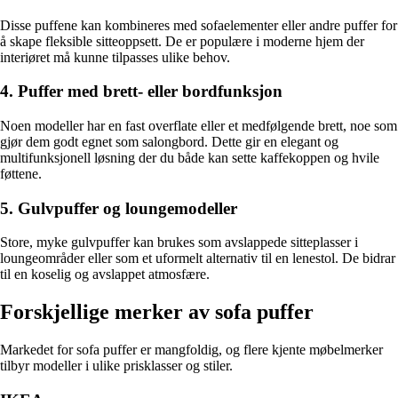
Disse puffene kan kombineres med sofaelementer eller andre puffer for
å skape fleksible sitteoppsett. De er populære i moderne hjem der
interiøret må kunne tilpasses ulike behov.
4. Puffer med brett- eller bordfunksjon
Noen modeller har en fast overflate eller et medfølgende brett, noe som
gjør dem godt egnet som salongbord. Dette gir en elegant og
multifunksjonell løsning der du både kan sette kaffekoppen og hvile
føttene.
5. Gulvpuffer og loungemodeller
Store, myke gulvpuffer kan brukes som avslappede sitteplasser i
loungeområder eller som et uformelt alternativ til en lenestol. De bidrar
til en koselig og avslappet atmosfære.
Forskjellige merker av sofa puffer
Markedet for sofa puffer er mangfoldig, og flere kjente møbelmerker
tilbyr modeller i ulike prisklasser og stiler.