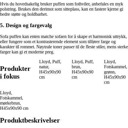
Hvis du hovedsakelig bruker puffen som fothviler, anbefales en myk
polstring. Brukes den derimot som sitteplass, kan en fastere kjerne gi
bedre støtte og holdbarhet.
5. Design og fargevalg
Sofa puffen kan enten matche sofaen for å skape et harmonisk uttrykk,
eller fungere som et kontrasterende element som tilfører farge og
karakter til rommet. Nøytrale toner passer til de fleste stiler, mens sterke
farger kan gi et moderne preg.
Lloyd, Puff,
Lloyd, Puff,
Lloyd,
natur,
brun,
Fotskammel,
Produkter
H45x90x90
H45x90x90
grønn,
i fokus
cm
cm
H45x90x90
cm
Lloyd,
Fotskammel,
mørkebrun,
H45x90x90 cm
Produktbeskrivelser