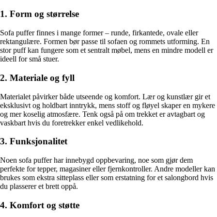
1. Form og størrelse
Sofa puffer finnes i mange former – runde, firkantede, ovale eller
rektangulære. Formen bør passe til sofaen og rommets utforming. En
stor puff kan fungere som et sentralt møbel, mens en mindre modell er
ideell for små stuer.
2. Materiale og fyll
Materialet påvirker både utseende og komfort. Lær og kunstlær gir et
eksklusivt og holdbart inntrykk, mens stoff og fløyel skaper en mykere
og mer koselig atmosfære. Tenk også på om trekket er avtagbart og
vaskbart hvis du foretrekker enkel vedlikehold.
3. Funksjonalitet
Noen sofa puffer har innebygd oppbevaring, noe som gjør dem
perfekte for tepper, magasiner eller fjernkontroller. Andre modeller kan
brukes som ekstra sitteplass eller som erstatning for et salongbord hvis
du plasserer et brett oppå.
4. Komfort og støtte