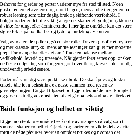
Behovet for gjerder og porter varierer mye fra sted til sted. Noen
ønsker en enkel avgrensning rundt hagen, mens andre trenger en mer
robust løsning som tåler daglig bruk og skiftende værforhold. I
boligområder er det ofte viktig at gjerdet skaper et ryddig uttrykk uten
å virke for tungt eller dominerende. I mer åpne områder kan det være
større fokus på holdbarhet og tydelig inndeling av tomten.
Valg av materiale spiller også en stor rolle. Treverk gir ofte et mykere
og mer klassisk uttrykk, mens andre løsninger kan gi et mer moderne
preg. For mange handler det om å finne en balanse mellom
vedlikehold, levetid og utseende. Når gjerdet først settes opp, ønsker
de fleste en løsning som fungerer godt over tid og krever minst mulig
unødvendig arbeid senere.
Porter må samtidig være praktiske i bruk. De skal åpnes og lukkes
enkelt, tåle jevn belastning og passe sammen med resten av
gjerdeløsningen. En godt tilpasset port gjør uteområdet mer komplett
og gir en naturlig adkomst uten at det går på bekostning av uttrykket.
Både funksjon og helhet er viktig
Et gjennomtenkt uteområde består ofte av mange små valg som til
sammen skaper en helhet. Gjerder og porter er en viktig del av dette,
fordi de både påvirker hvordan området brukes og hvordan det