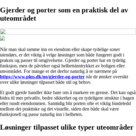
Gjerder og porter som en praktisk del av
uteområdet
Når man skal ramme inn en eiendom eller skape tydelige soner
utendørs, er det viktig å velge løsninger som både fungerer godt i
praksis og passer til omgivelsene. Gjerder og porter har en tydelig
funksjon, men de påvirker også helhetsinntrykket av boligen eller
uteområdet. For mange er det derfor naturlig å se nærmere på
https://www.plus.dk/no/gjerder-og-porter
når de ønsker oversikt
over ulike løsninger tilpasset både stil og behov.
Et godt gjerde handler ikke bare om å markere en grense. Det kan også
bidra til mer privatliv, bedre sikkerhet og en tydeligere struktur i hagen
eller rundt eiendommen. Samtidig blir porten ofte et viktig bindeledd
mellom det praktiske og det visuelle, siden den både skal være
funksjonell og passe naturlig inn i helheten.
Løsninger tilpasset ulike typer uteområder