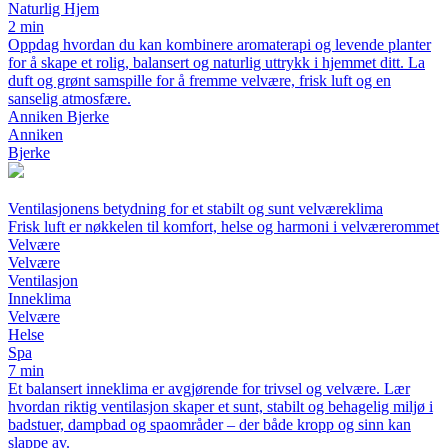
Naturlig Hjem
2 min
Oppdag hvordan du kan kombinere aromaterapi og levende planter
for å skape et rolig, balansert og naturlig uttrykk i hjemmet ditt. La
duft og grønt samspille for å fremme velvære, frisk luft og en
sanselig atmosfære.
Anniken Bjerke
Anniken
Bjerke
Ventilasjonens betydning for et stabilt og sunt velværeklima
Frisk luft er nøkkelen til komfort, helse og harmoni i velværerommet
Velvære
Velvære
Ventilasjon
Inneklima
Velvære
Helse
Spa
7 min
Et balansert inneklima er avgjørende for trivsel og velvære. Lær
hvordan riktig ventilasjon skaper et sunt, stabilt og behagelig miljø i
badstuer, dampbad og spaområder – der både kropp og sinn kan
slappe av.