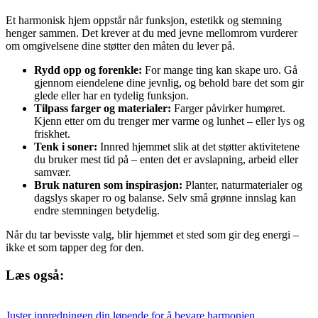
Et harmonisk hjem oppstår når funksjon, estetikk og stemning
henger sammen. Det krever at du med jevne mellomrom vurderer
om omgivelsene dine støtter den måten du lever på.
Rydd opp og forenkle:
For mange ting kan skape uro. Gå
gjennom eiendelene dine jevnlig, og behold bare det som gir
glede eller har en tydelig funksjon.
Tilpass farger og materialer:
Farger påvirker humøret.
Kjenn etter om du trenger mer varme og lunhet – eller lys og
friskhet.
Tenk i soner:
Innred hjemmet slik at det støtter aktivitetene
du bruker mest tid på – enten det er avslapning, arbeid eller
samvær.
Bruk naturen som inspirasjon:
Planter, naturmaterialer og
dagslys skaper ro og balanse. Selv små grønne innslag kan
endre stemningen betydelig.
Når du tar bevisste valg, blir hjemmet et sted som gir deg energi –
ikke et som tapper deg for den.
Læs også:
Juster innredningen din løpende for å bevare harmonien