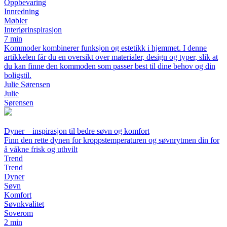
Oppbevaring
Innredning
Møbler
Interiørinspirasjon
7 min
Kommoder kombinerer funksjon og estetikk i hjemmet. I denne
artikkelen får du en oversikt over materialer, design og typer, slik at
du kan finne den kommoden som passer best til dine behov og din
boligstil.
Julie Sørensen
Julie
Sørensen
Dyner – inspirasjon til bedre søvn og komfort
Finn den rette dynen for kroppstemperaturen og søvnrytmen din for
å våkne frisk og uthvilt
Trend
Trend
Dyner
Søvn
Komfort
Søvnkvalitet
Soverom
2 min