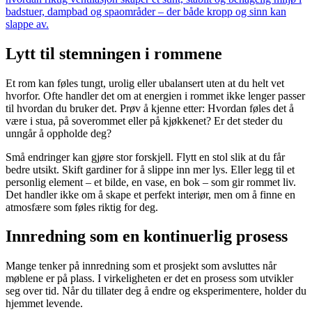
badstuer, dampbad og spaområder – der både kropp og sinn kan
slappe av.
Lytt til stemningen i rommene
Et rom kan føles tungt, urolig eller ubalansert uten at du helt vet
hvorfor. Ofte handler det om at energien i rommet ikke lenger passer
til hvordan du bruker det. Prøv å kjenne etter: Hvordan føles det å
være i stua, på soverommet eller på kjøkkenet? Er det steder du
unngår å oppholde deg?
Små endringer kan gjøre stor forskjell. Flytt en stol slik at du får
bedre utsikt. Skift gardiner for å slippe inn mer lys. Eller legg til et
personlig element – et bilde, en vase, en bok – som gir rommet liv.
Det handler ikke om å skape et perfekt interiør, men om å finne en
atmosfære som føles riktig for deg.
Innredning som en kontinuerlig prosess
Mange tenker på innredning som et prosjekt som avsluttes når
møblene er på plass. I virkeligheten er det en prosess som utvikler
seg over tid. Når du tillater deg å endre og eksperimentere, holder du
hjemmet levende.