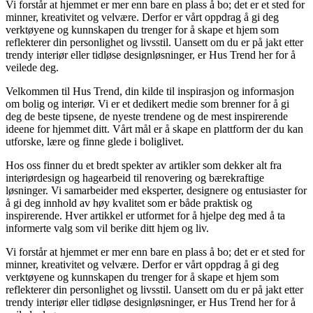
Vi forstår at hjemmet er mer enn bare en plass å bo; det er et sted for
minner, kreativitet og velvære. Derfor er vårt oppdrag å gi deg
verktøyene og kunnskapen du trenger for å skape et hjem som
reflekterer din personlighet og livsstil. Uansett om du er på jakt etter
trendy interiør eller tidløse designløsninger, er Hus Trend her for å
veilede deg.
Velkommen til Hus Trend, din kilde til inspirasjon og informasjon
om bolig og interiør. Vi er et dedikert medie som brenner for å gi
deg de beste tipsene, de nyeste trendene og de mest inspirerende
ideene for hjemmet ditt. Vårt mål er å skape en plattform der du kan
utforske, lære og finne glede i boliglivet.
Hos oss finner du et bredt spekter av artikler som dekker alt fra
interiørdesign og hagearbeid til renovering og bærekraftige
løsninger. Vi samarbeider med eksperter, designere og entusiaster for
å gi deg innhold av høy kvalitet som er både praktisk og
inspirerende. Hver artikkel er utformet for å hjelpe deg med å ta
informerte valg som vil berike ditt hjem og liv.
Vi forstår at hjemmet er mer enn bare en plass å bo; det er et sted for
minner, kreativitet og velvære. Derfor er vårt oppdrag å gi deg
verktøyene og kunnskapen du trenger for å skape et hjem som
reflekterer din personlighet og livsstil. Uansett om du er på jakt etter
trendy interiør eller tidløse designløsninger, er Hus Trend her for å