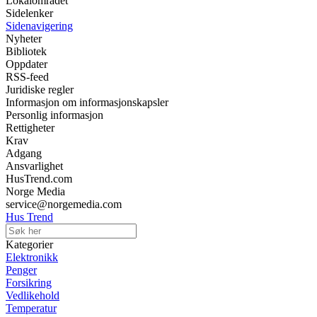
Lokalområdet
Sidelenker
Sidenavigering
Nyheter
Bibliotek
Oppdater
RSS-feed
Juridiske regler
Informasjon om informasjonskapsler
Personlig informasjon
Rettigheter
Krav
Adgang
Ansvarlighet
HusTrend.com
Norge Media
service@norgemedia.com
Hus Trend
Kategorier
Elektronikk
Penger
Forsikring
Vedlikehold
Temperatur