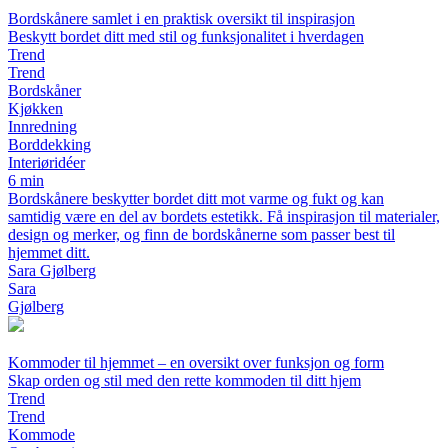
Bordskånere samlet i en praktisk oversikt til inspirasjon
Beskytt bordet ditt med stil og funksjonalitet i hverdagen
Trend
Trend
Bordskåner
Kjøkken
Innredning
Borddekking
Interiøridéer
6 min
Bordskånere beskytter bordet ditt mot varme og fukt og kan
samtidig være en del av bordets estetikk. Få inspirasjon til materialer,
design og merker, og finn de bordskånerne som passer best til
hjemmet ditt.
Sara Gjølberg
Sara
Gjølberg
Kommoder til hjemmet – en oversikt over funksjon og form
Skap orden og stil med den rette kommoden til ditt hjem
Trend
Trend
Kommode