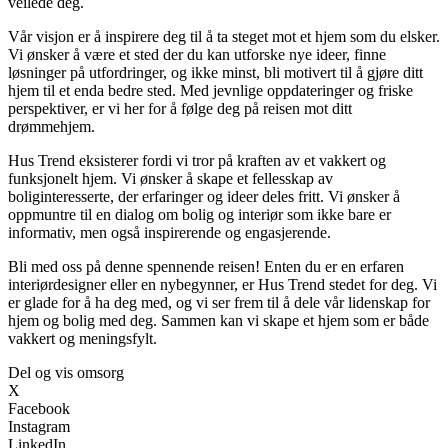
veilede deg.
Vår visjon er å inspirere deg til å ta steget mot et hjem som du elsker.
Vi ønsker å være et sted der du kan utforske nye ideer, finne
løsninger på utfordringer, og ikke minst, bli motivert til å gjøre ditt
hjem til et enda bedre sted. Med jevnlige oppdateringer og friske
perspektiver, er vi her for å følge deg på reisen mot ditt
drømmehjem.
Hus Trend eksisterer fordi vi tror på kraften av et vakkert og
funksjonelt hjem. Vi ønsker å skape et fellesskap av
boliginteresserte, der erfaringer og ideer deles fritt. Vi ønsker å
oppmuntre til en dialog om bolig og interiør som ikke bare er
informativ, men også inspirerende og engasjerende.
Bli med oss på denne spennende reisen! Enten du er en erfaren
interiørdesigner eller en nybegynner, er Hus Trend stedet for deg. Vi
er glade for å ha deg med, og vi ser frem til å dele vår lidenskap for
hjem og bolig med deg. Sammen kan vi skape et hjem som er både
vakkert og meningsfylt.
Del og vis omsorg
X
Facebook
Instagram
LinkedIn