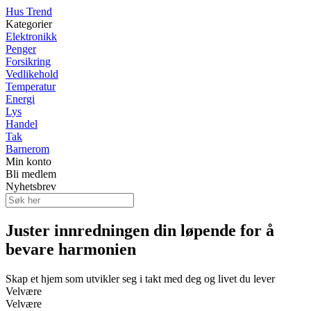
Hus Trend
Kategorier
Elektronikk
Penger
Forsikring
Vedlikehold
Temperatur
Energi
Lys
Handel
Tak
Barnerom
Min konto
Bli medlem
Nyhetsbrev
Juster innredningen din løpende for å
bevare harmonien
Skap et hjem som utvikler seg i takt med deg og livet du lever
Velvære
Velvære