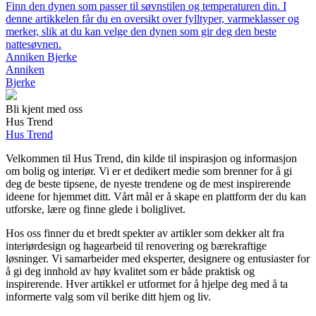
Finn den dynen som passer til søvnstilen og temperaturen din. I
denne artikkelen får du en oversikt over fylltyper, varmeklasser og
merker, slik at du kan velge den dynen som gir deg den beste
nattesøvnen.
Anniken Bjerke
Anniken
Bjerke
Bli kjent med oss
Hus Trend
Hus Trend
Velkommen til Hus Trend, din kilde til inspirasjon og informasjon
om bolig og interiør. Vi er et dedikert medie som brenner for å gi
deg de beste tipsene, de nyeste trendene og de mest inspirerende
ideene for hjemmet ditt. Vårt mål er å skape en plattform der du kan
utforske, lære og finne glede i boliglivet.
Hos oss finner du et bredt spekter av artikler som dekker alt fra
interiørdesign og hagearbeid til renovering og bærekraftige
løsninger. Vi samarbeider med eksperter, designere og entusiaster for
å gi deg innhold av høy kvalitet som er både praktisk og
inspirerende. Hver artikkel er utformet for å hjelpe deg med å ta
informerte valg som vil berike ditt hjem og liv.