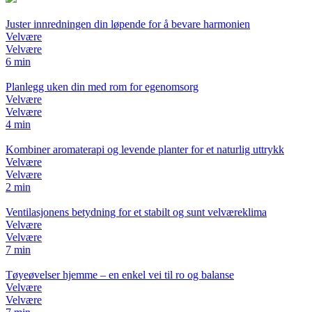
Juster innredningen din løpende for å bevare harmonien
Velvære
Velvære
6 min
Planlegg uken din med rom for egenomsorg
Velvære
Velvære
4 min
Kombiner aromaterapi og levende planter for et naturlig uttrykk
Velvære
Velvære
2 min
Ventilasjonens betydning for et stabilt og sunt velværeklima
Velvære
Velvære
7 min
Tøyeøvelser hjemme – en enkel vei til ro og balanse
Velvære
Velvære