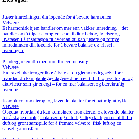
Juster innredningen din løpende for å bevare harmonien
Velvære
Et harmonisk hjem handler om mer enn vakker innredning – det
handler om å tilpasse omgivelsene til dine behov, følelser og
livsfaser. Få inspirasjon til hvordan du kan justere og fornye
innredningen din løpende for å bevare balanse og trivsel i
hverdagen.
Planlegg uken din med rom for egenomsorg
Velvære
En travel uke trenger ikke å bety at du glemmer deg selv. Lær
hvordan du kan planlegge dagene dine med tid til ro, restitusjon og
aktiviteter som gir energi – for en mer balansert og bærekraftig
hverdag.
Kombiner aromaterapi og levende planter for et naturlig uttrykk
Velvære
Oppdag hvordan du kan kombinere aromaterapi og levende planter
for å skape et rolig, balansert og naturlig uttrykk i hjemmet ditt. La
duft og grønt samspille for å fremme velvære, frisk luft og en
sanselig atmosfære.