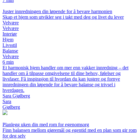
7 min
Juster innredningen din løpende for å bevare harmonien
Skap et hjem som utvikler seg i takt med deg og livet du lever
Velvære
Velvære
Interiør
Hjem
Livsstil
Balanse
Velvære
6 min
Et harmonisk hjem handler om mer enn vakker innredning – det
handler om å tilpasse omgivelsene til dine behov, følelser og
livsfaser. Få inspirasjon til hvordan du kan justere og fornye
innredningen din løpende for å bevare balanse og trivsel i
hverdagen.
Sara Gjølberg
Sara
Gjølberg
Planlegg uken din med rom for egenomsorg
Finn balansen mellom gjøremål og egentid med en plan som gir rom
for deg selv