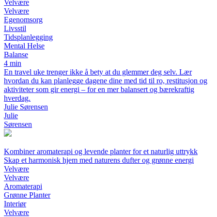
Velvære
Velvære
Egenomsorg
Livsstil
Tidsplanlegging
Mental Helse
Balanse
4 min
En travel uke trenger ikke å bety at du glemmer deg selv. Lær
hvordan du kan planlegge dagene dine med tid til ro, restitusjon og
aktiviteter som gir energi – for en mer balansert og bærekraftig
hverdag.
Julie Sørensen
Julie
Sørensen
Kombiner aromaterapi og levende planter for et naturlig uttrykk
Skap et harmonisk hjem med naturens dufter og grønne energi
Velvære
Velvære
Aromaterapi
Grønne Planter
Interiør
Velvære