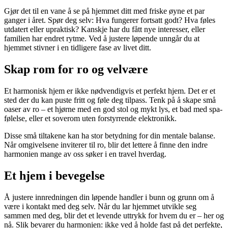
Gjør det til en vane å se på hjemmet ditt med friske øyne et par
ganger i året. Spør deg selv: Hva fungerer fortsatt godt? Hva føles
utdatert eller upraktisk? Kanskje har du fått nye interesser, eller
familien har endret rytme. Ved å justere løpende unngår du at
hjemmet stivner i en tidligere fase av livet ditt.
Skap rom for ro og velvære
Et harmonisk hjem er ikke nødvendigvis et perfekt hjem. Det er et
sted der du kan puste fritt og føle deg tilpass. Tenk på å skape små
oaser av ro – et hjørne med en god stol og mykt lys, et bad med spa-
følelse, eller et soverom uten forstyrrende elektronikk.
Disse små tiltakene kan ha stor betydning for din mentale balanse.
Når omgivelsene inviterer til ro, blir det lettere å finne den indre
harmonien mange av oss søker i en travel hverdag.
Et hjem i bevegelse
Å justere innredningen din løpende handler i bunn og grunn om å
være i kontakt med deg selv. Når du lar hjemmet utvikle seg
sammen med deg, blir det et levende uttrykk for hvem du er – her og
nå. Slik bevarer du harmonien: ikke ved å holde fast på det perfekte,