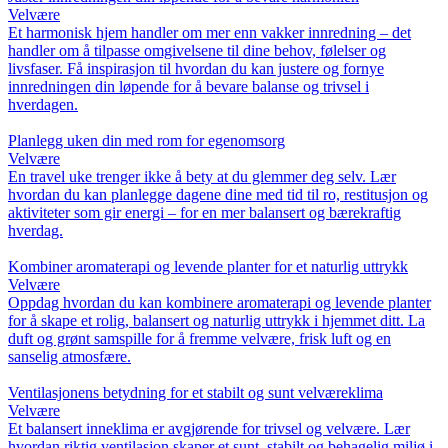
Velvære
Et harmonisk hjem handler om mer enn vakker innredning – det
handler om å tilpasse omgivelsene til dine behov, følelser og
livsfaser. Få inspirasjon til hvordan du kan justere og fornye
innredningen din løpende for å bevare balanse og trivsel i
hverdagen.
Planlegg uken din med rom for egenomsorg
Velvære
En travel uke trenger ikke å bety at du glemmer deg selv. Lær
hvordan du kan planlegge dagene dine med tid til ro, restitusjon og
aktiviteter som gir energi – for en mer balansert og bærekraftig
hverdag.
Kombiner aromaterapi og levende planter for et naturlig uttrykk
Velvære
Oppdag hvordan du kan kombinere aromaterapi og levende planter
for å skape et rolig, balansert og naturlig uttrykk i hjemmet ditt. La
duft og grønt samspille for å fremme velvære, frisk luft og en
sanselig atmosfære.
Ventilasjonens betydning for et stabilt og sunt velværeklima
Velvære
Et balansert inneklima er avgjørende for trivsel og velvære. Lær
hvordan riktig ventilasjon skaper et sunt, stabilt og behagelig miljø i