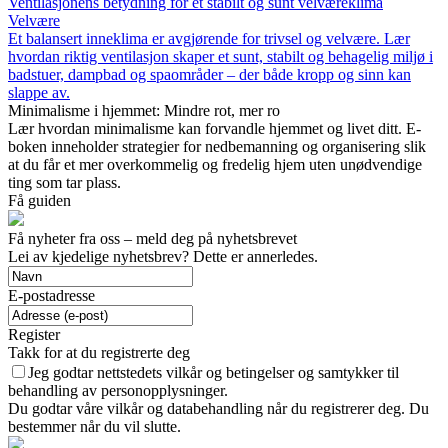
Ventilasjonens betydning for et stabilt og sunt velværeklima
Velvære
Et balansert inneklima er avgjørende for trivsel og velvære. Lær
hvordan riktig ventilasjon skaper et sunt, stabilt og behagelig miljø i
badstuer, dampbad og spaområder – der både kropp og sinn kan
slappe av.
Minimalisme i hjemmet: Mindre rot, mer ro
Lær hvordan minimalisme kan forvandle hjemmet og livet ditt. E-
boken inneholder strategier for nedbemanning og organisering slik
at du får et mer overkommelig og fredelig hjem uten unødvendige
ting som tar plass.
Få guiden
Få nyheter fra oss – meld deg på nyhetsbrevet
Lei av kjedelige nyhetsbrev? Dette er annerledes.
E-postadresse
Register
Takk for at du registrerte deg
Jeg godtar nettstedets vilkår og betingelser og samtykker til
behandling av personopplysninger.
Du godtar våre vilkår og databehandling når du registrerer deg. Du
bestemmer når du vil slutte.