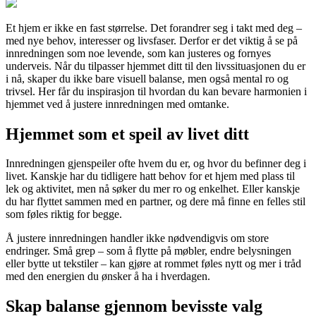
Et hjem er ikke en fast størrelse. Det forandrer seg i takt med deg –
med nye behov, interesser og livsfaser. Derfor er det viktig å se på
innredningen som noe levende, som kan justeres og fornyes
underveis. Når du tilpasser hjemmet ditt til den livssituasjonen du er
i nå, skaper du ikke bare visuell balanse, men også mental ro og
trivsel. Her får du inspirasjon til hvordan du kan bevare harmonien i
hjemmet ved å justere innredningen med omtanke.
Hjemmet som et speil av livet ditt
Innredningen gjenspeiler ofte hvem du er, og hvor du befinner deg i
livet. Kanskje har du tidligere hatt behov for et hjem med plass til
lek og aktivitet, men nå søker du mer ro og enkelhet. Eller kanskje
du har flyttet sammen med en partner, og dere må finne en felles stil
som føles riktig for begge.
Å justere innredningen handler ikke nødvendigvis om store
endringer. Små grep – som å flytte på møbler, endre belysningen
eller bytte ut tekstiler – kan gjøre at rommet føles nytt og mer i tråd
med den energien du ønsker å ha i hverdagen.
Skap balanse gjennom bevisste valg