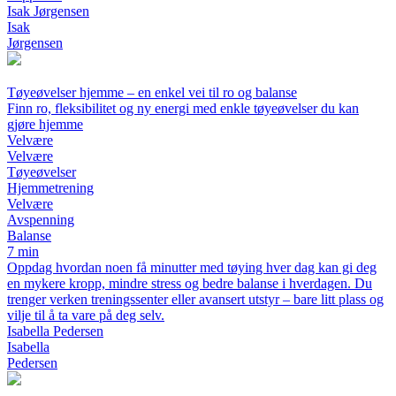
Isak Jørgensen
Isak
Jørgensen
Tøyeøvelser hjemme – en enkel vei til ro og balanse
Finn ro, fleksibilitet og ny energi med enkle tøyeøvelser du kan
gjøre hjemme
Velvære
Velvære
Tøyeøvelser
Hjemmetrening
Velvære
Avspenning
Balanse
7 min
Oppdag hvordan noen få minutter med tøying hver dag kan gi deg
en mykere kropp, mindre stress og bedre balanse i hverdagen. Du
trenger verken treningssenter eller avansert utstyr – bare litt plass og
vilje til å ta vare på deg selv.
Isabella Pedersen
Isabella
Pedersen