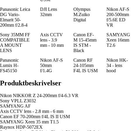
Panasonic Leica
DJI Lens
Olympus
Nikon AF-S
DG Vario-
32mm
M.Zuiko
200-500mm
Elmarit 50-
Digital
f/5.6E ED
200mm f/2.8-4
VR
Sony 35MM FF
Axis CCTV
Canon EF-
SAMYANG
COMPATIBLE
lens - 3.9
M 15-45mm
Xeen 16mm
A MOUNT
mm - 10 mm
IS STM -
T2.6
LENS
Black
Panasonic
Nikon AF-S
Canon RF
Nikon HK-
Lumix H-
50mm
24-105mm
34 - lens
FS45150
f/1.4G
F4L IS USM
hood
Produktbeskrivelser
Nikon NIKKOR Z 24-200mm f/4-6.3 VR
Sony VPLL Z3032
SAMYANG AF
Axis CCTV lens - 2.8 mm - 6 mm
Canon EF 70-200mm f/4L IS II USM
SAMYANG Xeen 35 mm T1.5
Raynox HDP-5072EX