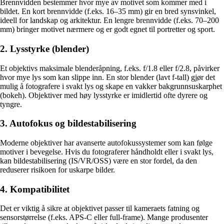
Brennvidden bestemmer hvor mye av motivet som kommer med i
bildet. En kort brennvidde (f.eks. 16–35 mm) gir en bred synsvinkel,
ideell for landskap og arkitektur. En lengre brennvidde (f.eks. 70–200
mm) bringer motivet nærmere og er godt egnet til portretter og sport.
2. Lysstyrke (blender)
Et objektivs maksimale blenderåpning, f.eks. f/1.8 eller f/2.8, påvirker
hvor mye lys som kan slippe inn. En stor blender (lavt f-tall) gjør det
mulig å fotografere i svakt lys og skape en vakker bakgrunnsuskarphet
(bokeh). Objektiver med høy lysstyrke er imidlertid ofte dyrere og
tyngre.
3. Autofokus og bildestabilisering
Moderne objektiver har avanserte autofokussystemer som kan følge
motiver i bevegelse. Hvis du fotograferer håndholdt eller i svakt lys,
kan bildestabilisering (IS/VR/OSS) være en stor fordel, da den
reduserer risikoen for uskarpe bilder.
4. Kompatibilitet
Det er viktig å sikre at objektivet passer til kameraets fatning og
sensorstørrelse (f.eks. APS-C eller full-frame). Mange produsenter