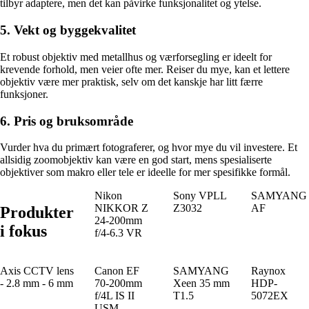
tilbyr adaptere, men det kan påvirke funksjonalitet og ytelse.
5. Vekt og byggekvalitet
Et robust objektiv med metallhus og værforsegling er ideelt for
krevende forhold, men veier ofte mer. Reiser du mye, kan et lettere
objektiv være mer praktisk, selv om det kanskje har litt færre
funksjoner.
6. Pris og bruksområde
Vurder hva du primært fotograferer, og hvor mye du vil investere. Et
allsidig zoomobjektiv kan være en god start, mens spesialiserte
objektiver som makro eller tele er ideelle for mer spesifikke formål.
Nikon
Sony VPLL
SAMYANG
NIKKOR Z
Z3032
AF
Produkter
24-200mm
i fokus
f/4-6.3 VR
Axis CCTV lens
Canon EF
SAMYANG
Raynox
- 2.8 mm - 6 mm
70-200mm
Xeen 35 mm
HDP-
f/4L IS II
T1.5
5072EX
USM