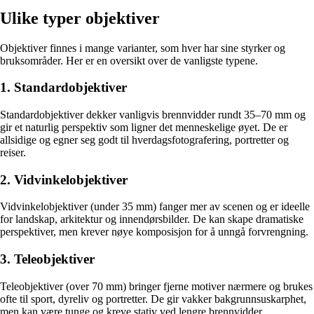
Ulike typer objektiver
Objektiver finnes i mange varianter, som hver har sine styrker og
bruksområder. Her er en oversikt over de vanligste typene.
1. Standardobjektiver
Standardobjektiver dekker vanligvis brennvidder rundt 35–70 mm og
gir et naturlig perspektiv som ligner det menneskelige øyet. De er
allsidige og egner seg godt til hverdagsfotografering, portretter og
reiser.
2. Vidvinkelobjektiver
Vidvinkelobjektiver (under 35 mm) fanger mer av scenen og er ideelle
for landskap, arkitektur og innendørsbilder. De kan skape dramatiske
perspektiver, men krever nøye komposisjon for å unngå forvrengning.
3. Teleobjektiver
Teleobjektiver (over 70 mm) bringer fjerne motiver nærmere og brukes
ofte til sport, dyreliv og portretter. De gir vakker bakgrunnsuskarphet,
men kan være tunge og kreve stativ ved lengre brennvidder.