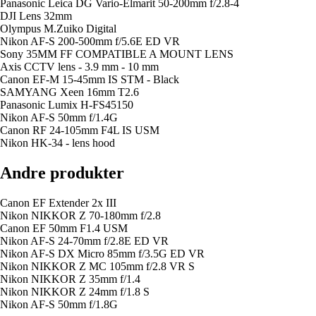
Panasonic Leica DG Vario-Elmarit 50-200mm f/2.8-4
DJI Lens 32mm
Olympus M.Zuiko Digital
Nikon AF-S 200-500mm f/5.6E ED VR
Sony 35MM FF COMPATIBLE A MOUNT LENS
Axis CCTV lens - 3.9 mm - 10 mm
Canon EF-M 15-45mm IS STM - Black
SAMYANG Xeen 16mm T2.6
Panasonic Lumix H-FS45150
Nikon AF-S 50mm f/1.4G
Canon RF 24-105mm F4L IS USM
Nikon HK-34 - lens hood
Andre produkter
Canon EF Extender 2x III
Nikon NIKKOR Z 70-180mm f/2.8
Canon EF 50mm F1.4 USM
Nikon AF-S 24-70mm f/2.8E ED VR
Nikon AF-S DX Micro 85mm f/3.5G ED VR
Nikon NIKKOR Z MC 105mm f/2.8 VR S
Nikon NIKKOR Z 35mm f/1.4
Nikon NIKKOR Z 24mm f/1.8 S
Nikon AF-S 50mm f/1.8G