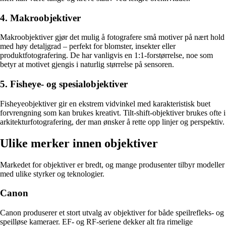
4. Makroobjektiver
Makroobjektiver gjør det mulig å fotografere små motiver på nært hold
med høy detaljgrad – perfekt for blomster, insekter eller
produktfotografering. De har vanligvis en 1:1-forstørrelse, noe som
betyr at motivet gjengis i naturlig størrelse på sensoren.
5. Fisheye- og spesialobjektiver
Fisheyeobjektiver gir en ekstrem vidvinkel med karakteristisk buet
forvrengning som kan brukes kreativt. Tilt-shift-objektiver brukes ofte i
arkitekturfotografering, der man ønsker å rette opp linjer og perspektiv.
Ulike merker innen objektiver
Markedet for objektiver er bredt, og mange produsenter tilbyr modeller
med ulike styrker og teknologier.
Canon
Canon produserer et stort utvalg av objektiver for både speilrefleks- og
speilløse kameraer. EF- og RF-seriene dekker alt fra rimelige