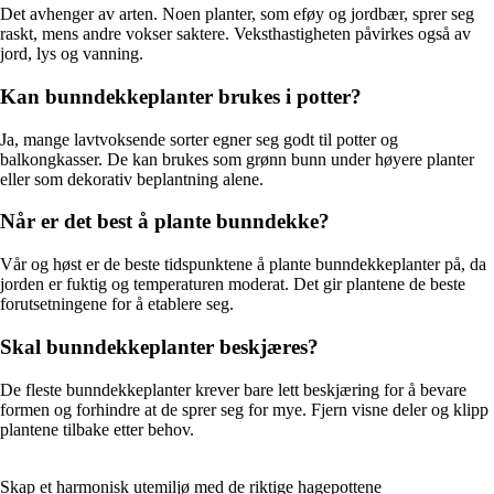
Det avhenger av arten. Noen planter, som eføy og jordbær, sprer seg
raskt, mens andre vokser saktere. Veksthastigheten påvirkes også av
jord, lys og vanning.
Kan bunndekkeplanter brukes i potter?
Ja, mange lavtvoksende sorter egner seg godt til potter og
balkongkasser. De kan brukes som grønn bunn under høyere planter
eller som dekorativ beplantning alene.
Når er det best å plante bunndekke?
Vår og høst er de beste tidspunktene å plante bunndekkeplanter på, da
jorden er fuktig og temperaturen moderat. Det gir plantene de beste
forutsetningene for å etablere seg.
Skal bunndekkeplanter beskjæres?
De fleste bunndekkeplanter krever bare lett beskjæring for å bevare
formen og forhindre at de sprer seg for mye. Fjern visne deler og klipp
plantene tilbake etter behov.
Skap et harmonisk utemiljø med de riktige hagepottene