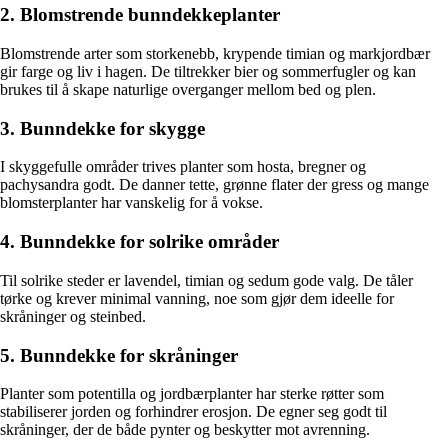
2. Blomstrende bunndekkeplanter
Blomstrende arter som storkenebb, krypende timian og markjordbær
gir farge og liv i hagen. De tiltrekker bier og sommerfugler og kan
brukes til å skape naturlige overganger mellom bed og plen.
3. Bunndekke for skygge
I skyggefulle områder trives planter som hosta, bregner og
pachysandra godt. De danner tette, grønne flater der gress og mange
blomsterplanter har vanskelig for å vokse.
4. Bunndekke for solrike områder
Til solrike steder er lavendel, timian og sedum gode valg. De tåler
tørke og krever minimal vanning, noe som gjør dem ideelle for
skråninger og steinbed.
5. Bunndekke for skråninger
Planter som potentilla og jordbærplanter har sterke røtter som
stabiliserer jorden og forhindrer erosjon. De egner seg godt til
skråninger, der de både pynter og beskytter mot avrenning.