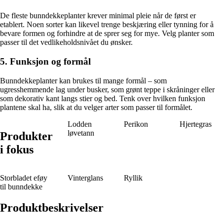
De fleste bunndekkeplanter krever minimal pleie når de først er
etablert. Noen sorter kan likevel trenge beskjæring eller tynning for å
bevare formen og forhindre at de sprer seg for mye. Velg planter som
passer til det vedlikeholdsnivået du ønsker.
5. Funksjon og formål
Bunndekkeplanter kan brukes til mange formål – som
ugresshemmende lag under busker, som grønt teppe i skråninger eller
som dekorativ kant langs stier og bed. Tenk over hvilken funksjon
plantene skal ha, slik at du velger arter som passer til formålet.
Lodden
Perikon
Hjertegras
løvetann
Produkter
i fokus
Storbladet eføy
Vinterglans
Ryllik
til bunndekke
Produktbeskrivelser