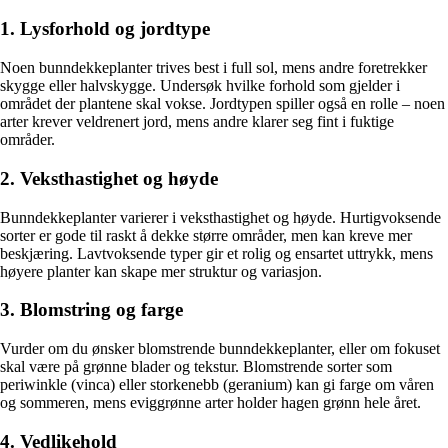
1. Lysforhold og jordtype
Noen bunndekkeplanter trives best i full sol, mens andre foretrekker
skygge eller halvskygge. Undersøk hvilke forhold som gjelder i
området der plantene skal vokse. Jordtypen spiller også en rolle – noen
arter krever veldrenert jord, mens andre klarer seg fint i fuktige
områder.
2. Veksthastighet og høyde
Bunndekkeplanter varierer i veksthastighet og høyde. Hurtigvoksende
sorter er gode til raskt å dekke større områder, men kan kreve mer
beskjæring. Lavtvoksende typer gir et rolig og ensartet uttrykk, mens
høyere planter kan skape mer struktur og variasjon.
3. Blomstring og farge
Vurder om du ønsker blomstrende bunndekkeplanter, eller om fokuset
skal være på grønne blader og tekstur. Blomstrende sorter som
periwinkle (vinca) eller storkenebb (geranium) kan gi farge om våren
og sommeren, mens eviggrønne arter holder hagen grønn hele året.
4. Vedlikehold