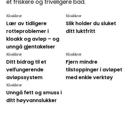
et friskere og triveligere bad.
Kloakkrør
Kloakkrør
Lær av tidligere
Slik holder du sluket
rotteproblemer i
ditt luktfritt
kloakk og avløp – og
unngå gjentakelser
Kloakkrør
Kloakkrør
Ditt bidrag til et
Fjern mindre
velfungerende
tilstoppinger i avløpet
avløpssystem
med enkle verktøy
Kloakkrør
Unngå fett og smuss i
ditt høyvannslukker