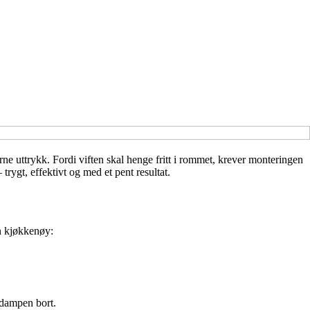
ne uttrykk. Fordi viften skal henge fritt i rommet, krever monteringen
rygt, effektivt og med et pent resultat.
en kjøkkenøy:
e dampen bort.