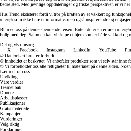
bedre sted. Med jevnlige oppdateringer og friske perspektiver, er vi he
Hus Trend eksisterer fordi vi tror på kraften av et vakkert og funksjonel
interiør som ikke bare er informativ, men også inspirerende og engasje
Bli med oss på denne spennende reisen! Enten du er en erfaren interiørd
bolig med deg. Sammen kan vi skape et hjem som er både vakkert og m
Del og vis omsorg
X
Facebook
Instagram
LinkedIn
YouTube
Pin
© Uautorisert bruk er forbudt.
© Innholdet er beskyttet. Vi anbefaler produkter som vi selv står inne 
© Vi forbeholder oss alle rettigheter til materialet på denne siden. Noe
Lær mer om oss
Utvikling
Våre verdier
Teamet bak
Donere
Arbeidsplasser
Publikasjoner
Gratis materiale
Kampanjer
Vurderinger
Velg riktig
Forklaringer