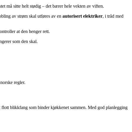
et må sitte helt stødig – det bærer hele vekten av viften.
kobling av strøm skal utføres av en
autorisert elektriker
, i tråd med
ontroller at den henger rett.
ungerer som den skal.
 norske regler.
et flott blikkfang som binder kjøkkenet sammen. Med god planlegging