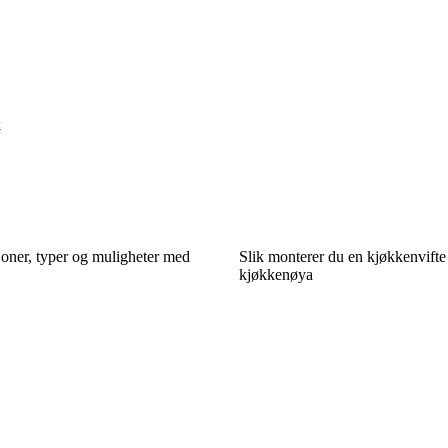
k
joner, typer og muligheter med
Slik monterer du en kjøkkenvifte
kjøkkenøya