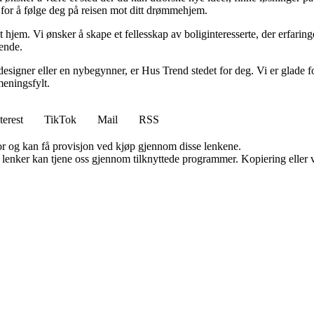
r for å følge deg på reisen mot ditt drømmehjem.
t hjem. Vi ønsker å skape et fellesskap av boliginteresserte, der erfaring
rende.
esigner eller en nybegynner, er Hus Trend stedet for deg. Vi er glade fo
eningsfylt.
terest
TikTok
Mail
RSS
for og kan få provisjon ved kjøp gjennom disse lenkene.
n lenker kan tjene oss gjennom tilknyttede programmer. Kopiering eller v