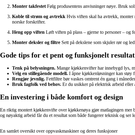
Monter takfestet
Følg produsentens anvisninger nøye. Bruk solide 
Koble til strøm og avtrekk
Hvis viften skal ha avtrekk, monter r
norske forskrifter.
Heng opp viften
Løft viften på plass – gjerne to personer – og fes
Monter deksler og filtre
Sett på dekslene som skjuler rør og ledn
Gode tips for et pent og funksjonelt resultat
Tenk på belysningen.
Mange kjøkkenvifter har innebygd lys, men
Velg en stillegående modell.
I åpne kjøkkenløsninger kan støy fo
Rengjør jevnlig.
Fettfiltre bør vaskes omtrent én gang i måneden,
Bruk fagfolk ved behov.
Er du usikker på elektrisk arbeid eller a
En investering i både komfort og design
En riktig montert kjøkkenvifte over kjøkkenøya gjør matlagingen mer b
og nøyaktig arbeid får du et resultat som både fungerer teknisk og ser l
En samlet oversikt over oppvaskmaskiner og deres funksjoner