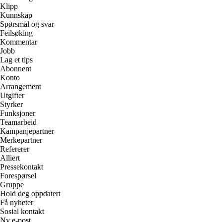
Klipp
Kunnskap
Spørsmål og svar
Feilsøking
Kommentar
Jobb
Lag et tips
Abonnent
Konto
Arrangement
Utgifter
Styrker
Funksjoner
Teamarbeid
Kampanjepartner
Merkepartner
Refererer
Alliert
Pressekontakt
Forespørsel
Gruppe
Hold deg oppdatert
Få nyheter
Sosial kontakt
Ny e-post