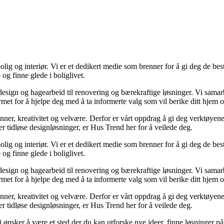
lig og interiør. Vi er et dedikert medie som brenner for å gi deg de bes
og finne glede i boliglivet.
ørdesign og hagearbeid til renovering og bærekraftige løsninger. Vi sama
rmet for å hjelpe deg med å ta informerte valg som vil berike ditt hjem o
minner, kreativitet og velvære. Derfor er vårt oppdrag å gi deg verktøye
ller tidløse designløsninger, er Hus Trend her for å veilede deg.
lig og interiør. Vi er et dedikert medie som brenner for å gi deg de bes
og finne glede i boliglivet.
ørdesign og hagearbeid til renovering og bærekraftige løsninger. Vi sama
rmet for å hjelpe deg med å ta informerte valg som vil berike ditt hjem o
minner, kreativitet og velvære. Derfor er vårt oppdrag å gi deg verktøye
ller tidløse designløsninger, er Hus Trend her for å veilede deg.
i ønsker å være et sted der du kan utforske nye ideer, finne løsninger på u