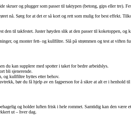
skruer og plugger som passer til taktypen (betong, gips eller tre). Fest
øret nå. Sørg for at det er så kort og rett som mulig for best effekt. Til
t den til takfestet. Juster høyden slik at den passer til koketoppen, og k
inger, og monter fett- og kullfiltre. Slå på strømmen og test at viften f
 du kan supplere med spotter i taket for bedre arbeidslys.
rt bli sjenerende.
 og kullfiltre byttes etter behov.
vtrekk, bør du få hjelp av en fagperson for å sikre at alt er i henhold til
ehagelig og holder luften frisk i hele rommet. Samtidig kan den være 
ekkert ut – hver dag.