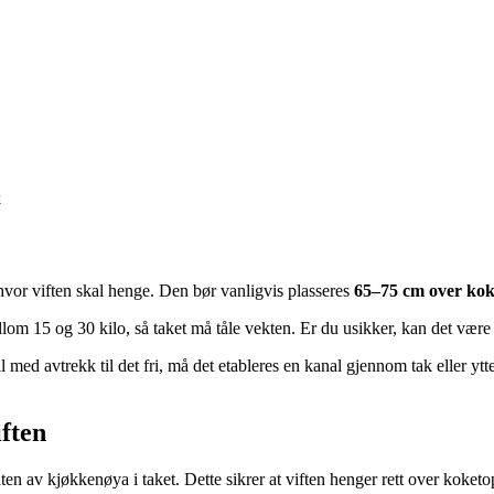
k
vor viften skal henge. Den bør vanligvis plasseres
65–75 cm over ko
om 15 og 30 kilo, så taket må tåle vekten. Er du usikker, kan det være lu
l med avtrekk til det fri, må det etableres en kanal gjennom tak eller yt
iften
en av kjøkkenøya i taket. Dette sikrer at viften henger rett over koket