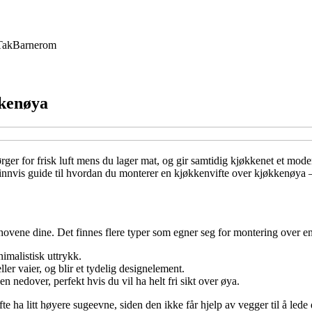
Tak
Barnerom
kkenøya
er for frisk luft mens du lager mat, og gir samtidig kjøkkenet et moder
innvis guide til hvordan du monterer en kjøkkenvifte over kjøkkenøya – t
behovene dine. Det finnes flere typer som egner seg for montering over 
nimalistisk uttrykk.
ller vaier, og blir et tydelig designelement.
 nedover, perfekt hvis du vil ha helt fri sikt over øya.
te ha litt høyere sugeevne, siden den ikke får hjelp av vegger til å led