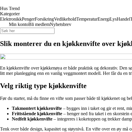
Hus Trend
Kategorier
Elektronikk
Penger
Forsikring
Vedlikehold
Temperatur
Energi
Lys
Handel
Min konto
Bli medlem
Nyhetsbrev
Slik monterer du en kjøkkenvifte over kjø
En kjøkkenvifte over kjøkkenøya er både praktisk og dekorativ. Den sørg
litt mer planlegging enn en vanlig veggmontert modell. Her får du en tr
Velg riktig type kjøkkenvifte
Før du starter, må du finne en vifte som passer både til kjøkkenet og 
Takmontert kjøkkenvifte
– bygges inn i taket og gir et rent, mi
Frittstående kjøkkenvifte
– henger ned fra taket i en skorstein e
Nedfelt kjøkkenvifte
– integreres i koketoppen og trekker dampen
Tenk over både design, kapasitet og støynivå. En vifte over en øy må of