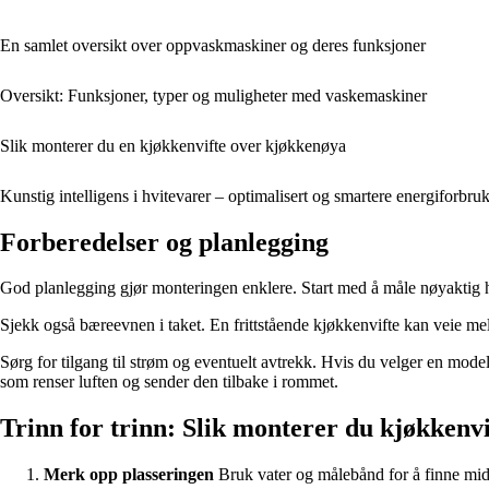
En samlet oversikt over oppvaskmaskiner og deres funksjoner
Oversikt: Funksjoner, typer og muligheter med vaskemaskiner
Slik monterer du en kjøkkenvifte over kjøkkenøya
Kunstig intelligens i hvitevarer – optimalisert og smartere energiforbru
Forberedelser og planlegging
God planlegging gjør monteringen enklere. Start med å måle nøyaktig h
Sjekk også bæreevnen i taket. En frittstående kjøkkenvifte kan veie mell
Sørg for tilgang til strøm og eventuelt avtrekk. Hvis du velger en model
som renser luften og sender den tilbake i rommet.
Trinn for trinn: Slik monterer du kjøkkenv
Merk opp plasseringen
Bruk vater og målebånd for å finne midt