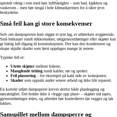
spesielt viktig i rom med høy luftfuktighet – som bad, kjøkken og
vaskerom – men bør inngå i hele klimaskjermen for å sikre jevn
beskyttelse.
Små feil kan gi store konsekvenser
Selv om dampsperren bare utgjør et tynt lag, er utførelsen avgjørende.
Små lekkasjer rundt stikkontakter, rørgjennomføringer eller skjøter kan
gi fuktig luft tilgang til konstruksjonen. Der kan den kondensere og
skape skjulte skader som først oppdages mange år senere.
Typiske feil er:
Utette skjøter
mellom foliene.
Manglende tetting
rundt kabler, rør og spotter.
Feil plassering
– for eksempel på kald side av isolasjonen.
Skader
som oppstår under senere arbeid og ikke blir reparert.
En korrekt utført dampsperre krever derfor både planlegging og
nøyaktighet. Det holder ikke å «legge opp plast» – skjøter må tapes,
gjennomføringer tettes, og arbeidet bør kontrolleres før vegger og tak
lukkes.
Samspillet mellom dampsperre og