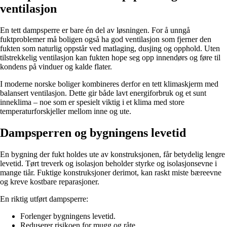
ventilasjon
En tett dampsperre er bare én del av løsningen. For å unngå
fuktproblemer må boligen også ha god ventilasjon som fjerner den
fukten som naturlig oppstår ved matlaging, dusjing og opphold. Uten
tilstrekkelig ventilasjon kan fukten hope seg opp innendørs og føre til
kondens på vinduer og kalde flater.
I moderne norske boliger kombineres derfor en tett klimaskjerm med
balansert ventilasjon. Dette gir både lavt energiforbruk og et sunt
inneklima – noe som er spesielt viktig i et klima med store
temperaturforskjeller mellom inne og ute.
Dampsperren og bygningens levetid
En bygning der fukt holdes ute av konstruksjonen, får betydelig lengre
levetid. Tørt treverk og isolasjon beholder styrke og isolasjonsevne i
mange tiår. Fuktige konstruksjoner derimot, kan raskt miste bæreevne
og kreve kostbare reparasjoner.
En riktig utført dampsperre:
Forlenger bygningens levetid.
Reduserer risikoen for mugg og råte.