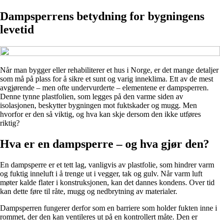
Dampsperrens betydning for bygningens
levetid
Når man bygger eller rehabiliterer et hus i Norge, er det mange detaljer
som må på plass for å sikre et sunt og varig inneklima. Ett av de mest
avgjørende – men ofte undervurderte – elementene er dampsperren.
Denne tynne plastfolien, som legges på den varme siden av
isolasjonen, beskytter bygningen mot fuktskader og mugg. Men
hvorfor er den så viktig, og hva kan skje dersom den ikke utføres
riktig?
Hva er en dampsperre – og hva gjør den?
En dampsperre er et tett lag, vanligvis av plastfolie, som hindrer varm
og fuktig inneluft i å trenge ut i vegger, tak og gulv. Når varm luft
møter kalde flater i konstruksjonen, kan det dannes kondens. Over tid
kan dette føre til råte, mugg og nedbrytning av materialer.
Dampsperren fungerer derfor som en barriere som holder fukten inne i
rommet, der den kan ventileres ut på en kontrollert måte. Den er