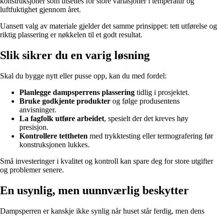
konstruksjoner som utsettes for store variasjoner i temperatur og
luftfuktighet gjennom året.
Uansett valg av materiale gjelder det samme prinsippet: tett utførelse og
riktig plassering er nøkkelen til et godt resultat.
Slik sikrer du en varig løsning
Skal du bygge nytt eller pusse opp, kan du med fordel:
Planlegge dampsperrens plassering
tidlig i prosjektet.
Bruke godkjente produkter
og følge produsentens
anvisninger.
La fagfolk utføre arbeidet
, spesielt der det kreves høy
presisjon.
Kontrollere tettheten
med trykktesting eller termografering før
konstruksjonen lukkes.
Små investeringer i kvalitet og kontroll kan spare deg for store utgifter
og problemer senere.
En usynlig, men uunnværlig beskytter
Dampsperren er kanskje ikke synlig når huset står ferdig, men dens