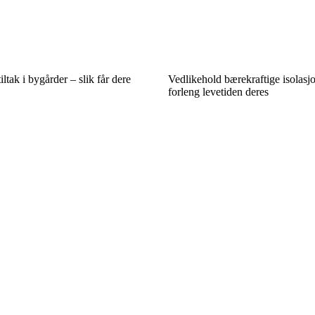
iltak i bygårder – slik får dere
Vedlikehold bærekraftige isolasj
forleng levetiden deres