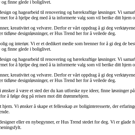
og finne glede i boliglivet.
ørdesign og hagearbeid til renovering og bærekraftige løsninger. Vi sama
rmet for å hjelpe deg med å ta informerte valg som vil berike ditt hjem o
minner, kreativitet og velvære. Derfor er vårt oppdrag å gi deg verktøye
ller tidløse designløsninger, er Hus Trend her for å veilede deg.
lig og interiør. Vi er et dedikert medie som brenner for å gi deg de bes
og finne glede i boliglivet.
ørdesign og hagearbeid til renovering og bærekraftige løsninger. Vi sama
rmet for å hjelpe deg med å ta informerte valg som vil berike ditt hjem o
minner, kreativitet og velvære. Derfor er vårt oppdrag å gi deg verktøye
ller tidløse designløsninger, er Hus Trend her for å veilede deg.
i ønsker å være et sted der du kan utforske nye ideer, finne løsninger på u
r for å følge deg på reisen mot ditt drømmehjem.
t hjem. Vi ønsker å skape et fellesskap av boliginteresserte, der erfaring
rende.
esigner eller en nybegynner, er Hus Trend stedet for deg. Vi er glade fo
eningsfylt.