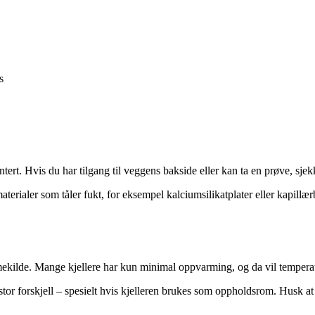
s
ntert. Hvis du har tilgang til veggens bakside eller kan ta en prøve, sjekk
aterialer som tåler fukt, for eksempel kalciumsilikatplater eller kapillæ
rmekilde. Mange kjellere har kun minimal oppvarming, og da vil temperat
 stor forskjell – spesielt hvis kjelleren brukes som oppholdsrom. Husk 