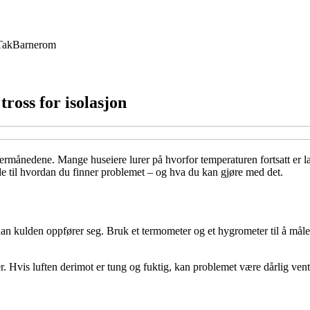
Tak
Barnerom
tross for isolasjon
termånedene. Mange huseiere lurer på hvorfor temperaturen fortsatt er lav
uide til hvordan du finner problemet – og hva du kan gjøre med det.
ordan kulden oppfører seg. Bruk et termometer og et hygrometer til å måle 
. Hvis luften derimot er tung og fuktig, kan problemet være dårlig venti