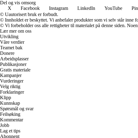
Del og vis omsorg
X
Facebook
Instagram
LinkedIn
YouTube
Pin
© Uautorisert bruk er forbudt.
© Innholdet er beskyttet. Vi anbefaler produkter som vi selv står inne 
© Vi forbeholder oss alle rettigheter til materialet på denne siden. Noe
Lær mer om oss
Utvikling
Våre verdier
Teamet bak
Donere
Arbeidsplasser
Publikasjoner
Gratis materiale
Kampanjer
Vurderinger
Velg riktig
Forklaringer
Klipp
Kunnskap
Spørsmål og svar
Feilsøking
Kommentar
Jobb
Lag et tips
Abonnent