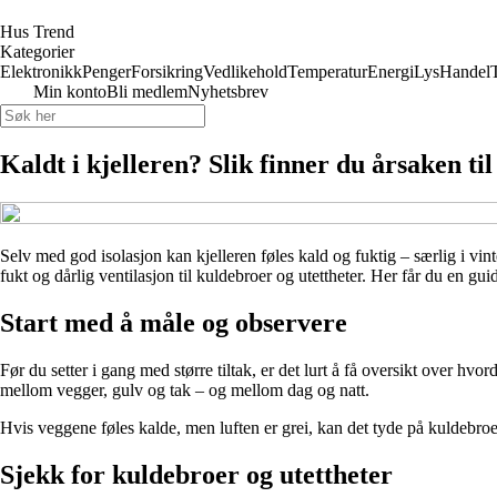
Hus Trend
Kategorier
Elektronikk
Penger
Forsikring
Vedlikehold
Temperatur
Energi
Lys
Handel
Min konto
Bli medlem
Nyhetsbrev
Kaldt i kjelleren? Slik finner du årsaken til 
Selv med god isolasjon kan kjelleren føles kald og fuktig – særlig i vin
fukt og dårlig ventilasjon til kuldebroer og utettheter. Her får du en g
Start med å måle og observere
Før du setter i gang med større tiltak, er det lurt å få oversikt over hv
mellom vegger, gulv og tak – og mellom dag og natt.
Hvis veggene føles kalde, men luften er grei, kan det tyde på kuldebroer
Sjekk for kuldebroer og utettheter