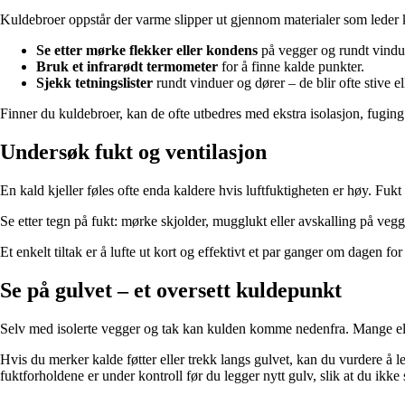
Kuldebroer oppstår der varme slipper ut gjennom materialer som leder k
Se etter mørke flekker eller kondens
på vegger og rundt vindue
Bruk et infrarødt termometer
for å finne kalde punkter.
Sjekk tetningslister
rundt vinduer og dører – de blir ofte stive el
Finner du kuldebroer, kan de ofte utbedres med ekstra isolasjon, fuging e
Undersøk fukt og ventilasjon
En kald kjeller føles ofte enda kaldere hvis luftfuktigheten er høy. Fuk
Se etter tegn på fukt: mørke skjolder, mugglukt eller avskalling på vegge
Et enkelt tiltak er å lufte ut kort og effektivt et par ganger om dagen fo
Se på gulvet – et oversett kuldepunkt
Selv med isolerte vegger og tak kan kulden komme nedenfra. Mange eldr
Hvis du merker kalde føtter eller trekk langs gulvet, kan du vurdere å l
fuktforholdene er under kontroll før du legger nytt gulv, slik at du ikke 