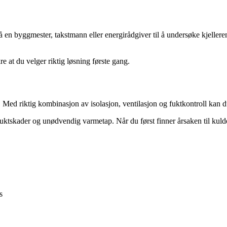
å en byggmester, takstmann eller energirådgiver til å undersøke kjeller
e at du velger riktig løsning første gang.
. Med riktig kombinasjon av isolasjon, ventilasjon og fuktkontroll kan 
skader og unødvendig varmetap. Når du først finner årsaken til kulden, e
s