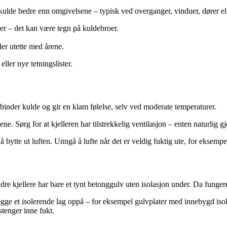
ulde bedre enn omgivelsene – typisk ved overganger, vinduer, dører ell
r – det kan være tegn på kuldebroer.
ler utette med årene.
ller nye tetningslister.
t binder kulde og gir en klam følelse, selv ved moderate temperaturer.
ne. Sørg for at kjelleren har tilstrekkelig ventilasjon – enten naturlig 
r å bytte ut luften. Unngå å lufte når det er veldig fuktig ute, for eksem
e kjellere har bare et tynt betonggulv uten isolasjon under. Da funge
egge et isolerende lag oppå – for eksempel gulvplater med innebygd isola
stenger inne fukt.