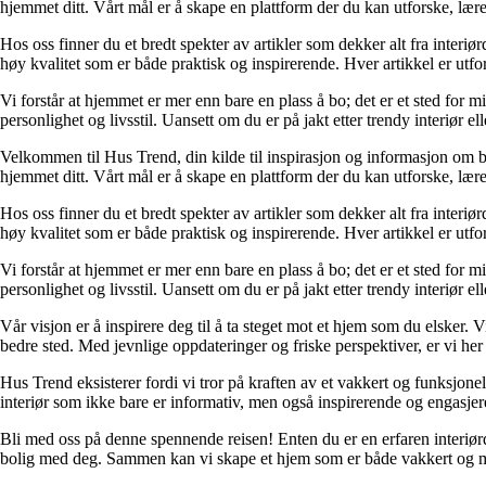
hjemmet ditt. Vårt mål er å skape en plattform der du kan utforske, lære 
Hos oss finner du et bredt spekter av artikler som dekker alt fra interi
høy kvalitet som er både praktisk og inspirerende. Hver artikkel er utfo
Vi forstår at hjemmet er mer enn bare en plass å bo; det er et sted for 
personlighet og livsstil. Uansett om du er på jakt etter trendy interiør e
Velkommen til Hus Trend, din kilde til inspirasjon og informasjon om bo
hjemmet ditt. Vårt mål er å skape en plattform der du kan utforske, lære 
Hos oss finner du et bredt spekter av artikler som dekker alt fra interi
høy kvalitet som er både praktisk og inspirerende. Hver artikkel er utfo
Vi forstår at hjemmet er mer enn bare en plass å bo; det er et sted for 
personlighet og livsstil. Uansett om du er på jakt etter trendy interiør e
Vår visjon er å inspirere deg til å ta steget mot et hjem som du elsker. V
bedre sted. Med jevnlige oppdateringer og friske perspektiver, er vi he
Hus Trend eksisterer fordi vi tror på kraften av et vakkert og funksjonel
interiør som ikke bare er informativ, men også inspirerende og engasje
Bli med oss på denne spennende reisen! Enten du er en erfaren interiørd
bolig med deg. Sammen kan vi skape et hjem som er både vakkert og m