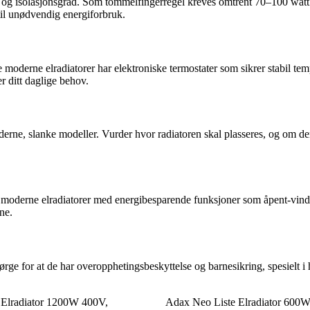
e og isolasjonsgrad. Som tommelfingerregel kreves omtrent 70–100 watt p
til unødvendig energiforbruk.
moderne elradiatorer har elektroniske termostater som sikrer stabil te
r ditt daglige behov.
oderne, slanke modeller. Vurder hvor radiatoren skal plasseres, og om den
n moderne elradiatorer med energibesparende funksjoner som åpent-vind
ne.
sørge for at de har overopphetingsbeskyttelse og barnesikring, spesielt 
 Elradiator 1200W 400V,
Adax Neo Liste Elradiator 600