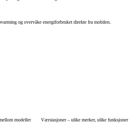
ppvarming og overvåke energiforbruket direkte fra mobilen.
r mellom modeller
Værstasjoner – ulike merker, ulike funksjoner