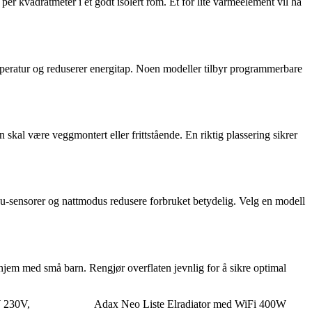
er kvadratmeter i et godt isolert rom. Et for lite varmeelement vil ha
mperatur og reduserer energitap. Noen modeller tilbyr programmerbare
 skal være veggmontert eller frittstående. En riktig plassering sikrer
u-sensorer og nattmodus redusere forbruket betydelig. Velg en modell
i hjem med små barn. Rengjør overflaten jevnlig for å sikre optimal
W 230V,
Adax Neo Liste Elradiator med WiFi 400W