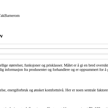
Tak
Barnerom
ov
ellige størrelser, funksjoner og prisklasser. Målet er å gi en bred oversi
ngelig informasjon fra produsenter og forhandlere og er oppsummert for å
rrelse, energiforbruk og ønsket komfortnivå. Her er noen sentrale faktore