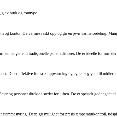
ngig av bruk og romtype.
verom og kontor. De varmes raskt opp og gir en jevn varmefordeling. Ma
en lenger enn tradisjonelle panelradiatorer. De er ideelle for rom de
et. De er effektive for rask oppvarming og egner seg godt til midlerti
ter og personer direkte i stedet for luften. De er spesielt godt egnet ti
r stemmestyring. Dette gir mulighet for presis temperaturkontroll, tidspl