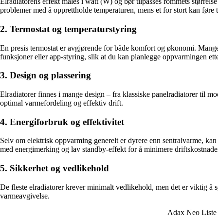
Elradiatorens effekt måles i watt (W) og bør tilpasses rommets størrels
problemer med å opprettholde temperaturen, mens et for stort kan føre 
2. Termostat og temperaturstyring
En presis termostat er avgjørende for både komfort og økonomi. Mange 
funksjoner eller app-styring, slik at du kan planlegge oppvarmingen ette
3. Design og plassering
Elradiatorer finnes i mange design – fra klassiske panelradiatorer til m
optimal varmefordeling og effektiv drift.
4. Energiforbruk og effektivitet
Selv om elektrisk oppvarming generelt er dyrere enn sentralvarme, ka
med energimerking og lav standby-effekt for å minimere driftskostnade
5. Sikkerhet og vedlikehold
De fleste elradiatorer krever minimalt vedlikehold, men det er viktig å 
varmeavgivelse.
Adax Neo Liste