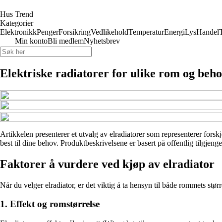
Hus Trend
Kategorier
Elektronikk
Penger
Forsikring
Vedlikehold
Temperatur
Energi
Lys
Handel
Min konto
Bli medlem
Nyhetsbrev
Elektriske radiatorer for ulike rom og beh
Artikkelen presenterer et utvalg av elradiatorer som representerer forskj
best til dine behov. Produktbeskrivelsene er basert på offentlig tilgje
Faktorer å vurdere ved kjøp av elradiator
Når du velger elradiator, er det viktig å ta hensyn til både rommets stø
1. Effekt og romstørrelse