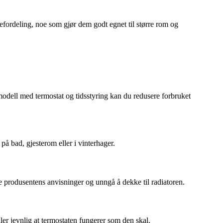
mefordeling, noe som gjør dem godt egnet til større rom og
odell med termostat og tidsstyring kan du redusere forbruket
på bad, gjesterom eller i vinterhager.
e produsentens anvisninger og unngå å dekke til radiatoren.
ler jevnlig at termostaten fungerer som den skal.