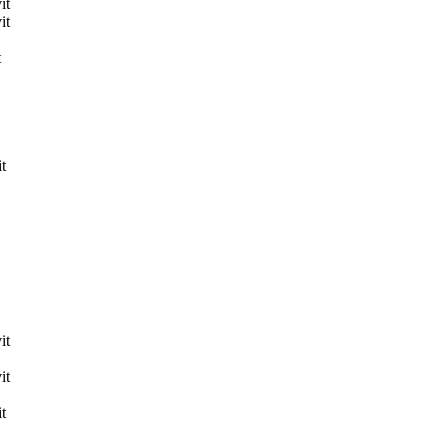
it
it
t
t
it
it
t