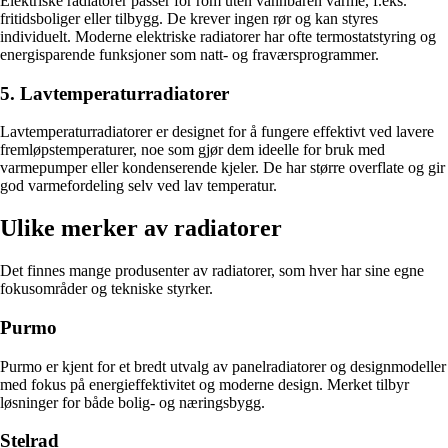
Elektriske radiatorer passer for rom uten vannbåren varme, f.eks.
fritidsboliger eller tilbygg. De krever ingen rør og kan styres
individuelt. Moderne elektriske radiatorer har ofte termostatstyring og
energisparende funksjoner som natt- og fraværsprogrammer.
5. Lavtemperaturradiatorer
Lavtemperaturradiatorer er designet for å fungere effektivt ved lavere
fremløpstemperaturer, noe som gjør dem ideelle for bruk med
varmepumper eller kondenserende kjeler. De har større overflate og gir
god varmefordeling selv ved lav temperatur.
Ulike merker av radiatorer
Det finnes mange produsenter av radiatorer, som hver har sine egne
fokusområder og tekniske styrker.
Purmo
Purmo er kjent for et bredt utvalg av panelradiatorer og designmodeller
med fokus på energieffektivitet og moderne design. Merket tilbyr
løsninger for både bolig- og næringsbygg.
Stelrad