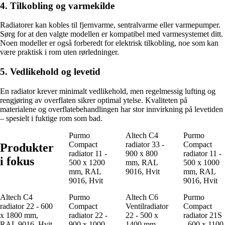
4. Tilkobling og varmekilde
Radiatorer kan kobles til fjernvarme, sentralvarme eller varmepumper.
Sørg for at den valgte modellen er kompatibel med varmesystemet ditt.
Noen modeller er også forberedt for elektrisk tilkobling, noe som kan
være praktisk i rom uten rørledninger.
5. Vedlikehold og levetid
En radiator krever minimalt vedlikehold, men regelmessig lufting og
rengjøring av overflaten sikrer optimal ytelse. Kvaliteten på
materialene og overflatebehandlingen har stor innvirkning på levetiden
– spesielt i fuktige rom som bad.
Purmo
Altech C4
Purmo
Compact
radiator 33 -
Compact
Produkter
radiator 11 -
900 x 800
radiator 11 -
i fokus
500 x 1200
mm, RAL
500 x 1000
mm, RAL
9016, Hvit
mm, RAL
9016, Hvit
9016, Hvit
Altech C4
Purmo
Altech C6
Purmo
radiator 22 - 600
Compact
Ventilradiator
Compact
x 1800 mm,
radiator 22 -
22 - 500 x
radiator 21S
RAL 9016, Hvit
900 x 1000
1400 mm,
- 600 x 1100