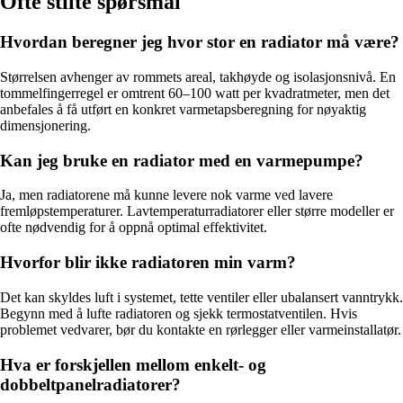
Ofte stilte spørsmål
Hvordan beregner jeg hvor stor en radiator må være?
Størrelsen avhenger av rommets areal, takhøyde og isolasjonsnivå. En
tommelfingerregel er omtrent 60–100 watt per kvadratmeter, men det
anbefales å få utført en konkret varmetapsberegning for nøyaktig
dimensjonering.
Kan jeg bruke en radiator med en varmepumpe?
Ja, men radiatorene må kunne levere nok varme ved lavere
fremløpstemperaturer. Lavtemperaturradiatorer eller større modeller er
ofte nødvendig for å oppnå optimal effektivitet.
Hvorfor blir ikke radiatoren min varm?
Det kan skyldes luft i systemet, tette ventiler eller ubalansert vanntrykk.
Begynn med å lufte radiatoren og sjekk termostatventilen. Hvis
problemet vedvarer, bør du kontakte en rørlegger eller varmeinstallatør.
Hva er forskjellen mellom enkelt- og
dobbeltpanelradiatorer?