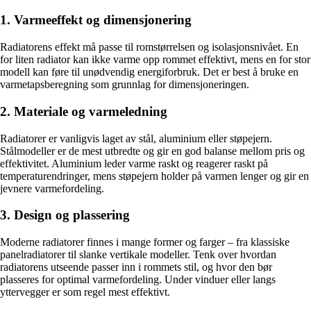
1. Varmeeffekt og dimensjonering
Radiatorens effekt må passe til romstørrelsen og isolasjonsnivået. En
for liten radiator kan ikke varme opp rommet effektivt, mens en for stor
modell kan føre til unødvendig energiforbruk. Det er best å bruke en
varmetapsberegning som grunnlag for dimensjoneringen.
2. Materiale og varmeledning
Radiatorer er vanligvis laget av stål, aluminium eller støpejern.
Stålmodeller er de mest utbredte og gir en god balanse mellom pris og
effektivitet. Aluminium leder varme raskt og reagerer raskt på
temperaturendringer, mens støpejern holder på varmen lenger og gir en
jevnere varmefordeling.
3. Design og plassering
Moderne radiatorer finnes i mange former og farger – fra klassiske
panelradiatorer til slanke vertikale modeller. Tenk over hvordan
radiatorens utseende passer inn i rommets stil, og hvor den bør
plasseres for optimal varmefordeling. Under vinduer eller langs
yttervegger er som regel mest effektivt.